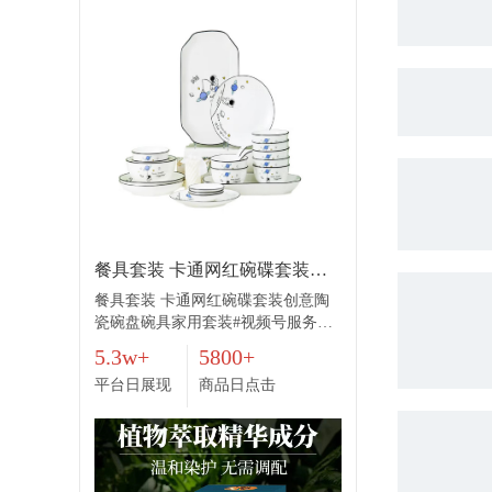
餐具套装 卡通网红碗碟套装创意陶瓷碗盘碗具家用套装
餐具套装 卡通网红碗碟套装创意陶
瓷碗盘碗具家用套装#视频号服务商#
视频号代理商#视频号引流#视频号电
5.3w+
5800+
商#视频号助手#视频号加热工具#视
平台日展现
商品日点击
频号推广#视频号ADQ投流