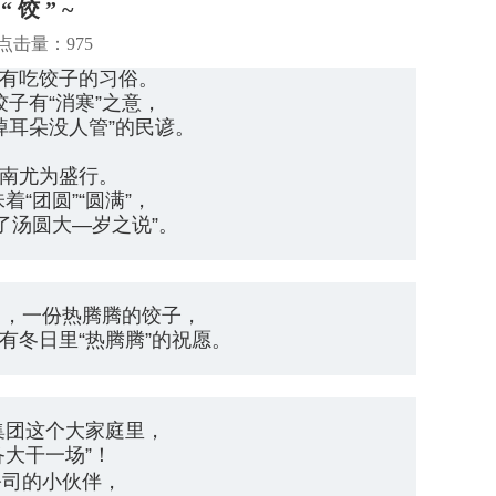
饺 ” ~
点击量：975
,有吃饺子的习俗。
子有“消寒”之意，
掉耳朵没人管”的民谚。
江南尤为盛行。
着“团圆”“圆满”，
了汤圆大—岁之说”。
了，一份热腾腾的饺子，
有冬日里“热腾腾”的祝愿。
集团这个大家庭里，
备大干一场”！
公司的小伙伴，