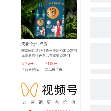
美妆个护 -投流
南京同仁堂纯植物一洗彩泡泡染发剂
无刺激流行色自己在家染染发剂
5.7w+
7100+
平台日展现
商品日点击