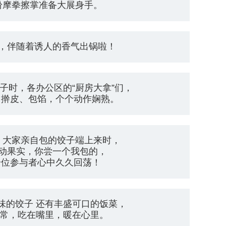
纷摩拳擦掌准备大展身手。
，伴随着诱人的香气出锅啦！
子时，各办公区的“厨房大拿”们，
、擀皮、包馅，个个动作娴熟。
，大家亲自包的饺子端上来时，
动果实，你尝一个我包的，
一位参与者心中久久回荡！
味的饺子 还有丰盛可口的饭菜，
家常，吃在嘴里，暖在心里。