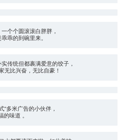
，一个个圆滚滚白胖胖，
是乖乖的到碗里来。
朴实传统但都裹满爱意的饺子，
家无比兴奋，无比自豪！
式”多米广告的小伙伴，
福的味道 。