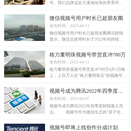
号。我们品牌这款大溪地珍珠的养育环境
和采珠过程比较严格，每100个大溪地珍珠
黑碟贝，只有50个可以成功培殖出大溪地
微信视频号用户时长已超朋友圈
珍珠。”“这
发布时间：2023-04-11
微信视频号用户时长已超朋友圈腾讯财报
显示，微信总使用时长于2022年间持续增
长。小程序和视频号使用时长分别为去年
同期的两倍和三倍，均超过朋友圈使用时
格力董明珠视频号带货直冲780万
长。小程序已
发布时间：2023-04-11
格力董明珠视频号带货直冲780万4月1日晚
上，上百万人在“格力董明珠店”的视频号直
播间里见到了董明珠，这是她今年的直播
首秀，直接带动215万场观，超6000个订
视频号成为腾讯2022年四季度财报最大亮点。
发布时间：2023-04-07
视频号成为腾讯2022年四季度财报最大亮
点。 视频号作为微信生态的“原子化组
件”，过去一年视频号发展迅速，甚
视频号即将上线创作分成计划