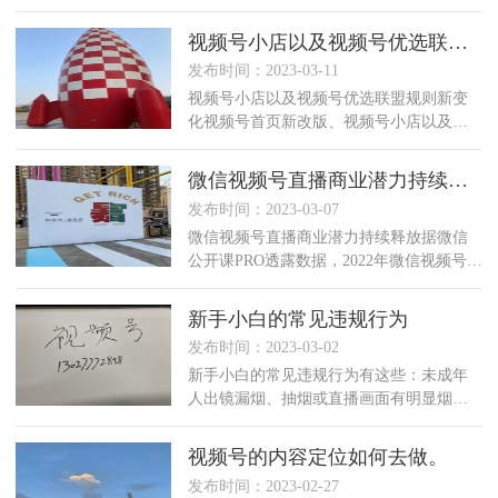
增加40% 收益。（增加后的收益直接计入
预期收益，不拆分展示）微信视频号代理
视频号小店以及视频号优选联盟规则新变化
商，微信
发布时间：2023-03-11
视频号小店以及视频号优选联盟规则新变
化视频号首页新改版、视频号小店以及视
频号优选联盟规则新变化，这些新变化或
指向了垂类账号的流量和变现新机会。01
微信视频号直播商业潜力持续释放
视频号首页“关
发布时间：2023-03-07
微信视频号直播商业潜力持续释放据微信
公开课PRO透露数据，2022年微信视频号原
创内容播放量同比提升350%，直播看播规
模增长300%；微信视频号直播商业潜力持
新手小白的常见违规行为
发布时间：2023-03-02
新手小白的常见违规行为有这些：未成年
人出镜漏烟、抽烟或直播画面有明显烟雾
出现漏纹身、男性赤裸上身展示快递面单
信息录播、黑屏挂机、长时间定格同一画
视频号的内容定位如何去做。
面或相似画面商品
发布时间：2023-02-27